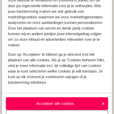
onze website te verbeteren en voorkeurscookies om de
Vakantie Zakynthos
door jou ingevoerde informatie voor je te onthouden. Met
jouw toestemming maken we ook gebruik van
Vakantie Andalusië
marketingcookies waarmee we onze marketingprestaties
Vakantie Algarve
analyseren en onze aanbiedingen kunnen personaliseren.
Door het plaatsen van eerste en derde partij cookies
kunnen wij en andere partijen jouw internetgedrag volgen
Type vakantie
om zo onze inhoud en advertenties relevanter voor je te
Last minute vakantie
maken.
Meivakantie
Door op 'Accepteer' te klikken ga je akkoord met het
Zomervakantie
plaatsen van alle cookies. Als je op 'Cookies beheren’ klikt,
Herfstvakantie
vind je meer informatie incl. de volledige lijst van cookies
waar je kunt selecteren welke cookies je wilt toestaan. Je
kunt op elk moment je voorkeuren wijzigen of je
toestemming intrekken.
Over mij
Over mij
Verantwoord op vakantie
Vacatures
Accepteer alle cookies
Pers & media