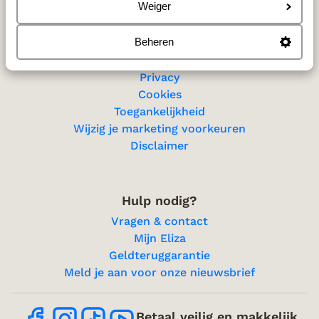
Sitemap
Weiger
Beheren
Privacy & cookies
Privacy
Cookies
Toegankelijkheid
Wijzig je marketing voorkeuren
Disclaimer
Hulp nodig?
Vragen & contact
Mijn Eliza
Geldteruggarantie
Meld je aan voor onze nieuwsbrief
Betaal veilig en makkelijk