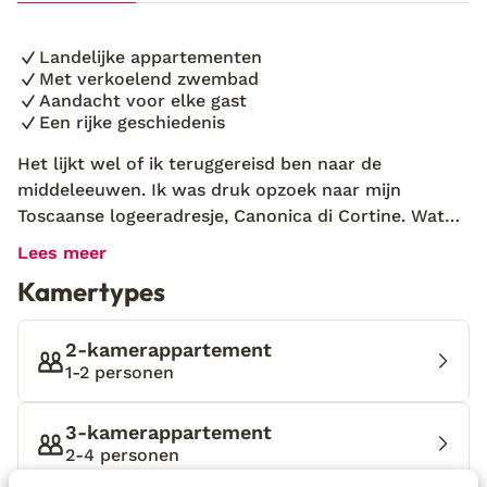
Landelijke appartementen
Met verkoelend zwembad
Aandacht voor elke gast
Een rijke geschiedenis
Het lijkt wel of ik teruggereisd ben naar de
middeleeuwen. Ik was druk opzoek naar mijn
Toscaanse logeeradresje, Canonica di Cortine. Wat
bleek nu, het is niet 1 hotel, maar een heel dorp! Het
Lees meer
zijn meerdere oude gebouwen die enorm goed
Kamertypes
bewaard gebleven zijn. Ik zie een kapel, wachttoren
en kasteel aan me voorbij komen. Al dit moois wordt
ook nog eens omringd door een oude, stenen muur
2-kamerappartement
en prachtige wijngaarden en olijfbomen. Ik word
1-2 personen
warm onthaald door Stefano. Hij is samen met Lucia
de trotste eigenaar van dit bijzondere dorp.
3-kamerappartement
Canonica di Cortine is niet zomaar een logeeradresje.
2-4 personen
Stefano vertelt me dat dit helemaal terugleidt naar