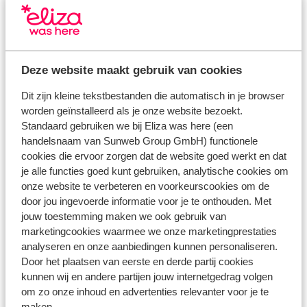
eerdere generaties. Alles in Canonica di Cortine
Extra info kamertypes
stamt uit het verleden van de familie van Stefano.
Op de top van de heuvel ligt La Canonica di Cortine.
Mijn kamer is in de oude wachttoren. Hij is smaakvol
Het oude landhuis wordt omgeven door
ingericht. De antieke meubels passen helemaal bij de
Deze website maakt gebruik van cookies
wijngaarden, olijfbomen, cipressen en het prachtige
sfeer die Canonica di Cortine uitstraalt! Ik ben
Toscaanse platteland. Hier lijkt de tijd stil te staan en
benieuwd hoe de rest eruit ziet. Waar zal ik eens
Dit zijn kleine tekstbestanden die automatisch in je browser
heerst er niets dan rust. Wie het leuk vindt krijgt van
beginnen? Echt alles wat ik tijdens mijn wandeling
worden geïnstalleerd als je onze website bezoekt.
eigenaresse Lucia een kookles. Zo leer je je eigen
tegenkom, is traditioneel en goed bewaard gebleven.
Standaard gebruiken we bij Eliza was here (een
Toscaanse maaltijd te bereiden!
Wie weet wat er hier allemaal gebeurd is en wie hier
handelsnaam van Sunweb Group GmbH) functionele
cookies die ervoor zorgen dat de website goed werkt en dat
rondgelopen hebben. Het is echt een speciaal plekje,
La Canonica di Cortine bestaat uit meerdere huisjes
je alle functies goed kunt gebruiken, analytische cookies om
vol herinneringen! Wat ik in ieder geval zeker weet,
onze website te verbeteren en voorkeurscookies om de
en een kleine kerk die zijn onderverdeeld in tien
is dat de mensen van vroeger net zo hebben
door jou ingevoerde informatie voor je te onthouden. Met
appartementen en twintig kamers. Er is een heerlijk
genoten van deze adembenemende omgeving en het
jouw toestemming maken we ook gebruik van
zwembad met ligbedden. Hier vandaan heb je een
heerlijke weer als ik nu doe.
marketingcookies waarmee we onze marketingprestaties
mooi uitzicht over de tuin vol bloemen en het
analyseren en onze aanbiedingen kunnen personaliseren.
landschap.
Door het plaatsen van eerste en derde partij cookies
Reisinformatie
kunnen wij en andere partijen jouw internetgedrag volgen
om zo onze inhoud en advertenties relevanter voor je te
maken.