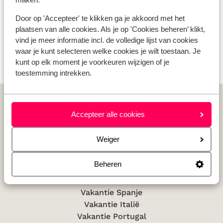
Huurauto
Door op 'Accepteer' te klikken ga je akkoord met het
Wat gasten vinden
plaatsen van alle cookies. Als je op 'Cookies beheren’ klikt,
vind je meer informatie incl. de volledige lijst van cookies
Helaas zijn er momenteel nog geen ervaringen
waar je kunt selecteren welke cookies je wilt toestaan. Je
voor deze accommodatie.
kunt op elk moment je voorkeuren wijzigen of je
toestemming intrekken.
Home
Italië
Toscane
Val D'Elsa
La Canonica di Cortine Appartement
Accepteer alle cookies
Weiger
Beheren
Populaire landen
Vakantie Griekenland
Vakantie Spanje
Vakantie Italië
Vakantie Portugal