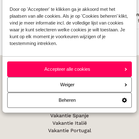
toeristenbelasting niet betalen.
toeristenbelasting niet betalen. Uitein...
Uiteindelijk kwam de hostess bij de
meer
Door op 'Accepteer' te klikken ga je akkoord met het
J.Bartelings
Jelm
locatie langs en konden we haar betalen.
plaatsen van alle cookies. Als je op 'Cookies beheren’ klikt,
Vrienden
Met 
Als we gewoon naar het kantoor konden
vind je meer informatie incl. de volledige lijst van cookies
waar je kunt selecteren welke cookies je wilt toestaan. Je
gaan was alles sneller opgelost. Het was
Bekijk alle 19 ervaringen
kunt op elk moment je voorkeuren wijzigen of je
een prachtige locatie , wel jammer dat
toestemming intrekken.
de buren aan de achterkant wat
rumoerig waren en de tuinen aan elkaar
grensden, maar dat hoort er kennelijk bij
Home
Portugal
Algarve
Albufeira
Villas Novochoro
als iedereen een zwembad heeft.
Accepteer alle cookies
s'avonds was het rustig. Zou er zeker
nog een keer terug gaan.
Weiger
Populaire landen
Beheren
Vakantie Griekenland
Vakantie Spanje
Vakantie Italië
Vakantie Portugal