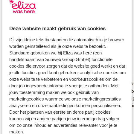
binnenland in en laat je verrassen door de ongerepte
natuur, pittoreske dorpjes en ongekende gastvrijheid.
Huurauto
Ook op culinair gebied kun je alle kanten op. Tover
zelf een heerlijk diner op tafel met verse
Wat gasten vinden
Deze website maakt gebruik van cookies
ingrediënten van de markt, of schuif gezellig aan bij
Dit zijn 100% echte beoordelingen van reizigers die
één van de vele restaurants in de buurt. Proef
Dit zijn kleine tekstbestanden die automatisch in je browser
jou voorgingen.
Meer over reviews
typisch Portugese gerechten als Frango piri piri of
worden geïnstalleerd als je onze website bezoekt.
Cataplana de Marisco. In combinatie met een glas
Fantastisch
Standaard gebruiken we bij Eliza was here (een
8.4
witte wijn voel je je al snel een echte local. Als je
handelsnaam van Sunweb Group GmbH) functionele
19 ervaringen
nog niet verliefd was op de Algarve, word je dat
cookies die ervoor zorgen dat de website goed werkt en dat
Meest geboekt door met familie
je alle functies goed kunt gebruiken, analytische cookies om
tijdens deze vakantie wel!
onze website te verbeteren en voorkeurscookies om de
Goed
3 okt. 2025
F
7.9
9.0
door jou ingevoerde informatie voor je te onthouden. Met
Locatie was was mooi gelegen, bestond
Locatie was was mooi gelegen, bestond
We je 
We je 
jouw toestemming maken we ook gebruik van
uit een serie van 4 geschakelde villas
uit een serie van 4 geschakelde villas
volledi
volledi
marketingcookies waarmee we onze marketingprestaties
met een elektronisch hek waar alleen de
met een elektronisch hek waar alleen de
herhali
herhali
analyseren en onze aanbiedingen kunnen personaliseren.
Door het plaatsen van eerste en derde partij cookies
huurders in konden. omdat we ons niet
huurders in konden. omdat we ons niet
kunnen wij en andere partijen jouw internetgedrag volgen
ergens moesten melden (alles ging
ergens moesten melden (alles ging
om zo onze inhoud en advertenties relevanter voor je te
digitaal) konden we ook de
digitaal) konden we ook de
maken.