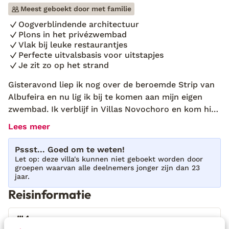
Meest geboekt door met familie
Oogverblindende architectuur
Plons in het privézwembad
Vlak bij leuke restaurantjes
Perfecte uitvalsbasis voor uitstapjes
Je zit zo op het strand
Gisteravond liep ik nog over de beroemde Strip van
Albufeira en nu lig ik bij te komen aan mijn eigen
zwembad. Ik verblijf in Villas Novochoro en kom hier
helemaal tot rust! Deze luxe villa ligt op een rustige
Lees meer
locatie, vlak bij de bruisende Albufeira Strip. Het is
een modern vakantiehuis waarin je je snel thuis
Pssst... Goed om te weten!
voelt. Neem een duik in het ruime zwembad, of ga
Let op: deze villa's kunnen niet geboekt worden door
groepen waarvan alle deelnemers jonger zijn dan 23
met een goed boek onder de parasol liggen. Wat kun
jaar.
je nog meer wensen als je zo’n tuin hebt? Dankzij de
Reisinformatie
fijne ligging is dit bovendien een perfecte
uitvalsbasis voor uitstapjes. Breng een bezoek aan
het goudkleurige Praia da Oura strand, of rijd het
Verzorging