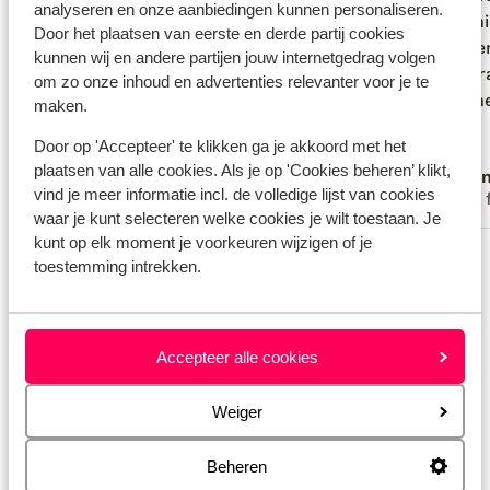
analyseren en onze aanbiedingen kunnen personaliseren.
rustig. We hadden het niet verwacht,
rustig. We hadden het niet verwacht,
geen n
geen n
Door het plaatsen van eerste en derde partij cookies
maar de bedden werden elke dag
maar de bedden werden elke dag
voldoe
voldoe
kunnen wij en andere partijen jouw internetgedrag volgen
opgemaakt en dan kregen we ook
opgemaakt en dan kregen we ook
was pr
was pr
om zo onze inhoud en advertenties relevanter voor je te
nieuwe handdoeken en toiletpapier.
nieuwe handdoeken en toiletpapier.
Voor h
Voor h
maken.
Enige minpunt is dat op een van de
Enige minpunt is dat op een van de
Door op 'Accepteer' te klikken ga je akkoord met het
slaapkamers (die met de slaapbank) geen
slaapkamers...
meer
plaatsen van alle cookies. Als je op 'Cookies beheren’ klikt,
Fam. Buelens
Ano
verduisterende gordijnen waren terwijl
vind je meer informatie incl. de volledige lijst van cookies
Met familie
Met 
die op de andere kamers wel aanwezig
waar je kunt selecteren welke cookies je wilt toestaan. Je
waren.
kunt op elk moment je voorkeuren wijzigen of je
Bekijk alle 50 ervaringen
toestemming intrekken.
Locatie
Accepteer alle cookies
Weiger
Bekijk op kaart
Beheren