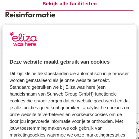
Bekijk alle faciliteiten
Reisinformatie
Verzorging
Huurauto
Wat gasten vinden
Deze website maakt gebruik van cookies
Dit zijn kleine tekstbestanden die automatisch in je browser
Dit zijn 100% echte beoordelingen van reizigers die
worden geïnstalleerd als je onze website bezoekt.
jou voorgingen.
Meer over reviews
Standaard gebruiken we bij Eliza was here (een
Fantastisch
8.8
handelsnaam van Sunweb Group GmbH) functionele
50 ervaringen
cookies die ervoor zorgen dat de website goed werkt en dat
je alle functies goed kunt gebruiken, analytische cookies om
Meest geboekt door met partner
onze website te verbeteren en voorkeurscookies om de
door jou ingevoerde informatie voor je te onthouden. Met
Fantastisch
2 weken geleden
F
9.6
8.0
jouw toestemming maken we ook gebruik van
De accommodatie was top! Erg netjes
De accommodatie was top! Erg netjes
Enkel j
Enkel j
marketingcookies waarmee we onze marketingprestaties
met een prachtig uitzicht en heerlijk
met een prachtig uitzicht en heerlijk
stuk w
stuk w