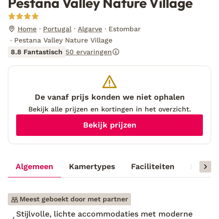
Pestana Valley Nature Village
Home
Portugal
Algarve
Estombar
Pestana Valley Nature Village
8.8 Fantastisch
50 ervaringen
De vanaf prijs konden we niet ophalen
Bekijk alle prijzen en kortingen in het overzicht.
Bekijk prijzen
Algemeen
Kamertypes
Faciliteiten
Reisinf
Meest geboekt door met partner
Stijlvolle, lichte accommodaties met moderne