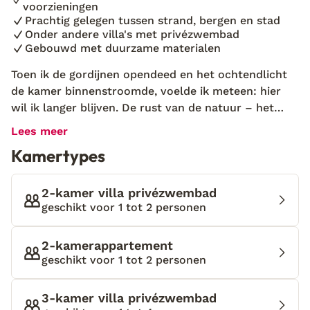
voorzieningen
Prachtig gelegen tussen strand, bergen en stad
Onder andere villa's met privézwembad
Gebouwd met duurzame materialen
Toen ik de gordijnen opendeed en het ochtendlicht
de kamer binnenstroomde, voelde ik meteen: hier
wil ik langer blijven. De rust van de natuur – het
leek alsof alles hier samenspande om me tot
Lees meer
stilstand te brengen. Mijn privéterras met
Kamertypes
comfortabele loungestoelen lonkte naar me voor
een luie ochtend met koffie en een boek. En die
frisse duik in het zwembad net daarna? Heerlijk
2-kamer villa privézwembad
verkwikkend. De villa is zo smaakvol ingericht –
geschikt voor 1 tot 2 personen
lichte kleuren, natuurlijke materialen, en een oase
van ruimte. In de avond dineerde ik onder de
2-kamerappartement
sterrenhemel met zicht op mijn eigen verlichte tuin.
geschikt voor 1 tot 2 personen
Dit is zo’n plek die je hart ongemerkt verovert.
Pestana Valley Nature Village ligt in een rustige vallei
3-kamer villa privézwembad
tussen kust en bergen, vlak bij Portimão en op