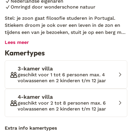
Nederlandse eigenaren
Omringd door wonderschone natuur
Stel: je zoon gaat filosofie studeren in Portugal.
Stiekem droom je ook over een leven in de zon en
tijdens een van je bezoeken, stuit je op een berg met
zo’n typische Alentejo-boerderij. Een met witte
Lees meer
muren en blauwe kozijnen te midden van een grote
Kamertypes
eucalyptusplantage… Je ziet jezelf er zitten,
uitkijkend over de bergen. En wat doe je dan? Je
pakt je biezen en gaat je zoon achterna. Ik heb het
3-kamer villa
over Wynand en Nel en hun wonderschone plek,
geschikt voor 1 tot 6 personen max. 4
volwassenen en 2 kinderen t/m 12 jaar
Monte do Casarão. "Als je het hebt over een
familieband!", lach ik als ik de Nederlandse eigenaren
zie. Een paar jaar geleden gingen ze hun zoon
4-kamer villa
achterna naar Portugal. Maar niet de Algarve deed
geschikt voor 2 tot 8 personen max. 6
volwassenen en 2 kinderen t/m 12 jaar
hun hart sneller kloppen, het was de provincie
Alentejo. "Hier is het mooier, rauwer én ruiger"’ lacht
Wynand. "We waren direct verkocht." Op het terrein
Extra info kamertypes
sieren zes gastverblijven, allen op hun eigen berg.