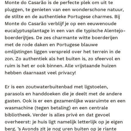
Monte do Casarão is de perfecte plek om uit te
"Authentieker dan dit wordt het niet", lacht hij als
pluggen, te genieten van een wonderschone natuur,
we samen rondlopen. De witte Alentejo-
de stilte en de authentieke Portugese charmes. Bij
boerderijtjes, met hun grote leefterras en
Monte do Casarão verblijf je op een eeuwenoude
buitenkeuken, sieren in de zon. Wynand begint te
eucalyptusplantage in een van die typische Alentejo-
vertellen over het buitenleven en de stilte. "Je plugt
boerderijtjes. De zes charmante witte boerderijen
uit en laat je onderdompelen in het Portugese
met de rode daken en Portugese blauwe
landleven." Na die rondleiding heb ik natuurlijk ook
omlijstingen liggen verspreid over het terrein in de
mijn biezen gepakt, een paar goede vrienden gebeld
zon. Zo authentiek als het buiten is, zo sfeervol en
en ingecheckt in een van de sfeervolle boerderijtjes
ruim is het er ook binnen. Alle vrijstaande huizen
van Monte do Casarão. Vaak genieten we hier ‘s
hebben daarnaast veel privacy!
avonds op het terras van de sterrenhemel en eten
we binnen in de woonkeuken. En pas bij het
Er is een zoutwaterbuitenbad met ligstoelen,
zoutwaterzwembad kom ik de andere gasten tegen.
parasols en handdoeken die je deelt met de andere
Waar een familieband je wel allemaal niet kan
gasten. Ook is er een gezamenlijke wasruimte en een
brengen, bedenk ik me. En lachend plug ik nog wat
wasmachine (tegen betaling) en een centrale
verder uit, terwijl de zon langzaam achter mijn eigen
bibliotheek. Verder is alles privé en dat gevoel
berg zakt.
overheerst: je huis ligt namelijk letterlijk op je eigen
berg. ’s Avonds zit je nog uren buiten op je riante