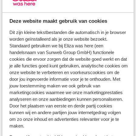
Monte do Casarão ligt bovenop een heuvel en
middenin in eucalyptusplantage, de regio biedt
zoveel moois! Vandaar dat je een speciaal
Deze website maakt gebruik van cookies
samengesteld pakket krijgt met al het moois dat de
Dit zijn kleine tekstbestanden die automatisch in je browser
regio te bieden heeft, waaronder de lokale groene
worden geïnstalleerd als je onze website bezoekt.
wijn.
Standaard gebruiken we bij Eliza was here (een
handelsnaam van Sunweb Group GmbH) functionele
● Goed om te weten: er is bij Monte do Casarão
cookies die ervoor zorgen dat de website goed werkt en dat
geen tussentijdse schoonmaak. De verplichte
je alle functies goed kunt gebruiken, analytische cookies om
eindschoonmaak (€ 60) moet ter plaatse worden
onze website te verbeteren en voorkeurscookies om de
voldaan.
door jou ingevoerde informatie voor je te onthouden. Met
jouw toestemming maken we ook gebruik van
● Wi-Fi is tegen betaling verkrijgbaar.
marketingcookies waarmee we onze marketingprestaties
Faciliteiten
analyseren en onze aanbiedingen kunnen personaliseren.
Door het plaatsen van eerste en derde partij cookies
Officiële classificatie: zonder classificatie
kunnen wij en andere partijen jouw internetgedrag volgen
totaal aantal kamers / appartementen: 4
om zo onze inhoud en advertenties relevanter voor je te
maken.
totaal aantal verdiepingen: 1
klasse: comfort