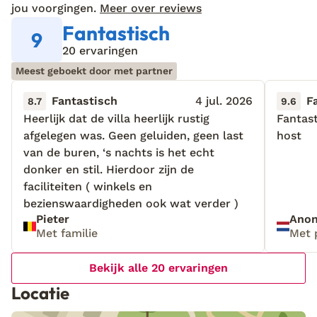
jou voorgingen.
Meer over reviews
Fantastisch
9
20 ervaringen
Meest geboekt door met partner
Fantastisch
4 jul. 2026
F
8.7
9.6
Heerlijk dat de villa heerlijk rustig
Heerlijk dat de villa heerlijk rustig
Fantast
Fantast
afgelegen was. Geen geluiden, geen last
afgelegen was. Geen geluiden, geen last
host
host
van de buren, ‘s nachts is het echt
van de buren, ‘s nachts is het echt
donker en stil. Hierdoor zijn de
donker en stil. Hierdoor zijn de
faciliteiten ( winkels en
faciliteiten ( winkels en
bezienswaardigheden ook wat verder )
bezienswaardigheden ook wat verder )
Pieter
Ano
Met familie
Met 
Bekijk alle 20 ervaringen
Locatie