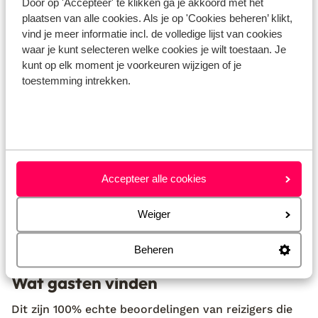
Door op 'Accepteer' te klikken ga je akkoord met het
receptie (24 uur geopend)
plaatsen van alle cookies. Als je op 'Cookies beheren’ klikt,
geen lift aanwezig
vind je meer informatie incl. de volledige lijst van cookies
kluisje (bij de receptie)
waar je kunt selecteren welke cookies je wilt toestaan. Je
bibliotheek
kunt op elk moment je voorkeuren wijzigen of je
toestemming intrekken.
Bekijk alle faciliteiten
Reisinformatie
Verzorging
Accepteer alle cookies
Duurzaam gecertificeerd
Weiger
Beheren
Huurauto
Wat gasten vinden
Dit zijn 100% echte beoordelingen van reizigers die