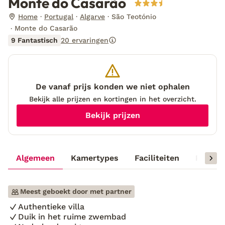
Monte do Casarão
Home
Portugal
Algarve
São Teotónio
Monte do Casarão
9 Fantastisch
20 ervaringen
De vanaf prijs konden we niet ophalen
Bekijk alle prijzen en kortingen in het overzicht.
Bekijk prijzen
Algemeen
Kamertypes
Faciliteiten
Reisinf
Meest geboekt door met partner
Authentieke villa
Duik in het ruime zwembad