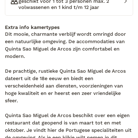
geschikt voor 1 tot 3 personen max. 2
schrik van de tijd, want ik heb om 13:00 afgesproken
volwassenen en 1 kind t/m 12 jaar
met Antonio de eigenaar van een authentieke quinta.
Gelukkig is het niet ver rijden! Een uur later kom ik
Extra info kamertypes
aan bij de sierlijke hoofdingang op een pleintje met
Dit mooie, charmante verblijf wordt omringd door
een prachtige kerk. Ik loop samen met Antonio over
een natuurlijke omgeving. De accommodaties van
het terrein van Quinta Sao Miguel de Arcos. Dit
Quinta Sao Miguel de Arcos zijn comfortabel en
vakantieadresje wordt omringd door een natuurlijke
modern.
en rustige omgeving. Antonio vertelt me over de
geschiedenis van dit authentieke plekje. De boerderij
De prachtige, rustieke Quinta Sao Miguel de Arcos
staat hier al sinds de 18e eeuw en is al jarenlang in
dateert uit de 18e eeuw en biedt een
het bezit van zijn familie. We nemen plaats bij het
verscheidenheid aan diensten, voorzieningen van
zwembad en het landschap trekt mijn aandacht.
hoge kwaliteit en er heerst een zeer vriendelijke
Noord-Portugal doet zijn naam echt eer aan, want
sfeer.
het is hier zo mooi groen. Dan staat Antonio op en
loopt naar binnen. Al snel komt hij terug met twee
Quinta Sao Miguel de Arcos beschikt over een eigen
glaasjes portwijn en hij reikt mij een glas aan. “ Op
restaurant dat geopend is van maart tot en met
het goede leven Eliza!” zegt hij terwijl we proosten.
oktober. Je vindt hier de Portugese specialiteiten uit
Ik neem een slok en proef het authentieke Portugal!
de omgeving. Als je een kijkje wilt nemen in dit