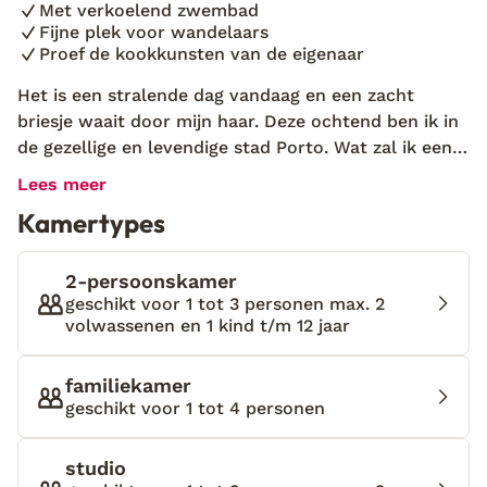
Met verkoelend zwembad
Fijne plek voor wandelaars
Proef de kookkunsten van de eigenaar
Het is een stralende dag vandaag en een zacht
briesje waait door mijn haar. Deze ochtend ben ik in
de gezellige en levendige stad Porto. Wat zal ik eens
gaan doen? Vol bewondering loop ik door de
Lees meer
historische stad en ik kijk mijn ogen uit. Dan schiet
Kamertypes
me iets te binnen, want een goede vriendin heeft mij
verteld dat de wijk Ribeira echt een aanrader is. Ik
besluit die kant op te lopen. Even later zit ik op een
2-persoonskamer
gezellig terrasje te genieten van een portie
geschikt voor 1 tot 3 personen max. 2
volwassenen en 1 kind t/m 12 jaar
bacalhau-kroketjes, een typisch Portugees gerechtje.
En inderdaad: met zijn gekleurde huisjes, speelse
balkons en met als kers op de taart een prachtig
familiekamer
uitzicht op de Douro-rivier is de wijk Ribeira echt
geschikt voor 1 tot 4 personen
een plaatje! Ik geniet van het zonnetje en sluit heel
even mijn ogen. Paar minuten later hoor ik de
studio
kerkklokken luiden en ik kijk op mijn horloge. Ik