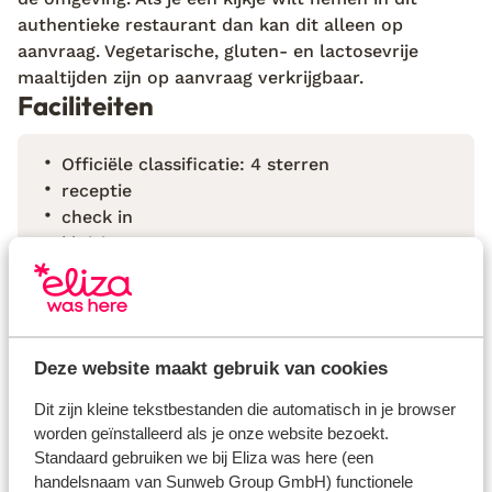
authentieke restaurant dan kan dit alleen op
aanvraag. Vegetarische, gluten- en lactosevrije
maaltijden zijn op aanvraag verkrijgbaar.
Faciliteiten
Officiële classificatie: 4 sterren
receptie
check in
kluisje
voorzieningen voor mindervaliden
wi-fi in openbare ruimte (gratis), op de kamer
(gratis), bij de receptie (gratis)
bedlinnen inclusief verschoning 1 keer per
Deze website maakt gebruik van cookies
week
handdoeken inclusief verschoning 1 keer per
Dit zijn kleine tekstbestanden die automatisch in je browser
week
worden geïnstalleerd als je onze website bezoekt.
Standaard gebruiken we bij Eliza was here (een
handelsnaam van Sunweb Group GmbH) functionele