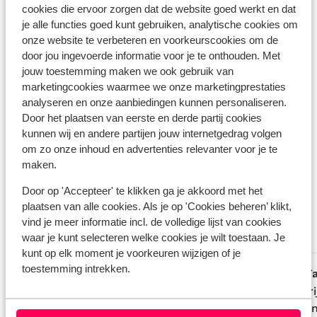
Bekijk alle faciliteiten
cookies die ervoor zorgen dat de website goed werkt en dat
Reisinformatie
je alle functies goed kunt gebruiken, analytische cookies om
onze website te verbeteren en voorkeurscookies om de
door jou ingevoerde informatie voor je te onthouden. Met
Verzorging
jouw toestemming maken we ook gebruik van
marketingcookies waarmee we onze marketingprestaties
analyseren en onze aanbiedingen kunnen personaliseren.
Huurauto
Door het plaatsen van eerste en derde partij cookies
Wat gasten vinden
kunnen wij en andere partijen jouw internetgedrag volgen
om zo onze inhoud en advertenties relevanter voor je te
Dit zijn 100% echte beoordelingen van reizigers die
maken.
jou voorgingen.
Meer over reviews
Door op 'Accepteer' te klikken ga je akkoord met het
Fantastisch
plaatsen van alle cookies. Als je op 'Cookies beheren’ klikt,
8.3
vind je meer informatie incl. de volledige lijst van cookies
9 ervaringen
waar je kunt selecteren welke cookies je wilt toestaan. Je
Meest geboekt door met partner
kunt op elk moment je voorkeuren wijzigen of je
toestemming intrekken.
Goed
8 jun. 2026
F
7.6
9.3
Handige ligging, met goede faciliteiten,
Handige ligging, met goede faciliteiten,
Gastvri
Gastvri
en zeer aardige & behulpzame mensen.
en zeer aardige & behulpzame mensen.
Schoon
Schoon