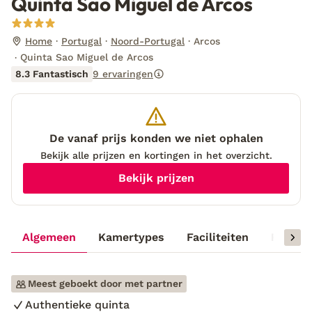
Quinta Sao Miguel de Arcos
Home
Portugal
Noord-Portugal
Arcos
Quinta Sao Miguel de Arcos
8.3 Fantastisch
9 ervaringen
De vanaf prijs konden we niet ophalen
Bekijk alle prijzen en kortingen in het overzicht.
Bekijk prijzen
Algemeen
Kamertypes
Faciliteiten
Reisinf
Meest geboekt door met partner
Authentieke quinta