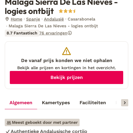
Malaga Sierra De Las Nieves -
logies ontbijt
Home
Spanje
Andalusië
Casarabonela
Malaga Sierra De Las Nieves - logies ontbijt
8.7 Fantastisch
76 ervaringen
De vanaf prijs konden we niet ophalen
Bekijk alle prijzen en kortingen in het overzicht.
Bekijk prijzen
Algemeen
Kamertypes
Faciliteiten
Reisinf
Meest geboekt door met partner
Authentieke Andalusische cortijo