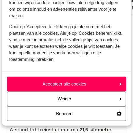
Floor Keereweer
Rich
te zetten voordat de gasten arriveren.
kunnen wij en andere partijen jouw internetgedrag volgen
Met familie
Met 
om zo onze inhoud en advertenties relevanter voor je te
maken.
Bekijk alle 76 ervaringen
Door op 'Accepteer' te klikken ga je akkoord met het
Locatie
plaatsen van alle cookies. Als je op 'Cookies beheren’ klikt,
vind je meer informatie incl. de volledige lijst van cookies
waar je kunt selecteren welke cookies je wilt toestaan. Je
kunt op elk moment je voorkeuren wijzigen of je
toestemming intrekken.
Bekijk op kaart
Accepteer alle cookies
Weiger
Afstanden
Strand: 57 km
Beheren
Centrum: 5000 m
Luchthaven: 42 km
Afstand tot treinstation circa 21,5 kilometer