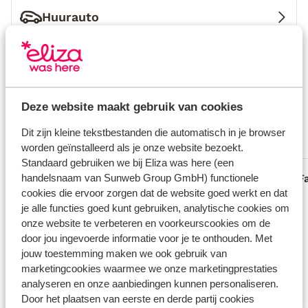
Huurauto
Wat gasten vinden
Dit zijn 100% echte beoordelingen van reizigers die
jou voorgingen.
Meer over reviews
Fantastisch
Deze website maakt gebruik van cookies
8.7
76 ervaringen
Dit zijn kleine tekstbestanden die automatisch in je browser
worden geïnstalleerd als je onze website bezoekt.
Meest geboekt door met partner
Standaard gebruiken we bij Eliza was here (een
handelsnaam van Sunweb Group GmbH) functionele
Fantastisch
2 weken geleden
F
8.0
9.0
cookies die ervoor zorgen dat de website goed werkt en dat
Sierra de las nieves heeft echt mijn
Sierra de las nieves heeft echt mijn
Nvp
Nvp
je alle functies goed kunt gebruiken, analytische cookies om
verwachtingen overtroffen. Enige punt
verwachtingen overtroffen. Enige punt
onze website te verbeteren en voorkeurscookies om de
van kritiek was dat het erg warm was in
van kritiek was dat het erg warm was in
door jou ingevoerde informatie voor je te onthouden. Met
ons 4 pers appartement waardoor we de
ons 4 pers appartement waardoor we de
jouw toestemming maken we ook gebruik van
eerste nacht lastig sliepen. Maar toen de
eerste nacht lastig sliepen. Maar toen de
marketingcookies waarmee we onze marketingprestaties
airco eenmaal op volle toeren draaide
airco eenmaal op volle toeren draaide
analyseren en onze aanbiedingen kunnen personaliseren.
was het top. Dus advies om airco al aan
was het top. Dus advie...
meer
Door het plaatsen van eerste en derde partij cookies