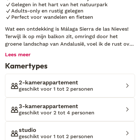
Gelegen in het hart van het natuurpark
Adults-only en rustig gelegen
Perfect voor wandelen en fietsen
Wat een ontdekking is Málaga Sierra de las Nieves!
Terwijl ik op mijn balkon zit, omringd door het
groene landschap van Andalusië, voel ik de rust over
me heen komen. De geur van olijfbomen, het zachte
Lees meer
geruis van de wind en het uitzicht op de bergen
Kamertypes
maken dit tot een perfecte plek om te ontspannen.
De gastvrijheid van eigenaar Alonso, die zijn
familiegeschiedenis en liefde voor deze regio deelt,
2-kamerappartement
geeft een extra dimensie aan mijn verblijf. Deze
geschikt voor 1 tot 2 personen
adults-only accommodatie ligt tussen de charmante
witte dorpjes Casarabonela en Alozaina, en biedt
3-kamerappartement
comfortabele appartementen met airconditioning,
geschikt voor 2 tot 4 personen
een kitchenette en een eigen terras of balkon.
Gasten kunnen genieten van een verfrissende duik in
studio
het zwembad, ontspannen in de tuin of de lokale
geschikt voor 1 tot 2 personen