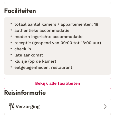
keuken proeven in het restaurant. De omgeving is
ideaal voor wandel- en fietstochten, met routes die
Faciliteiten
leiden naar olijfgaarden, sinaasappelboomgaarden en
het unieke zilversparrenbos in Yunquera. Een bezoek
totaal aantal kamers / appartementen: 18
aan de nabijgelegen stad Ronda, bekend om haar
authentieke accommodatie
traditionele architectuur en gastronomie, mag zeker
modern ingerichte accommodatie
niet ontbreken.
receptie (geopend van 09:00 tot 18:00 uur)
check in
late aankomst
kluisje (op de kamer)
eetgelegenheden: restaurant
Bekijk alle faciliteiten
Reisinformatie
Verzorging