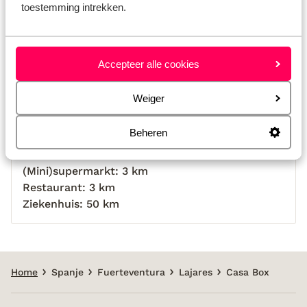
toestemming intrekken.
Afstanden
Strand: 15 km
Accepteer alle cookies
Centrum: 3 km
Oude centrum: 3 km
Weiger
Afstand tot luchthaven circa 50, kilometer
Bushalte: 3 km
Beheren
Pinautomaat: 3 km
Winkels: 3 km
(Mini)supermarkt: 3 km
Restaurant: 3 km
Ziekenhuis: 50 km
Home
Spanje
Fuerteventura
Lajares
Casa Box