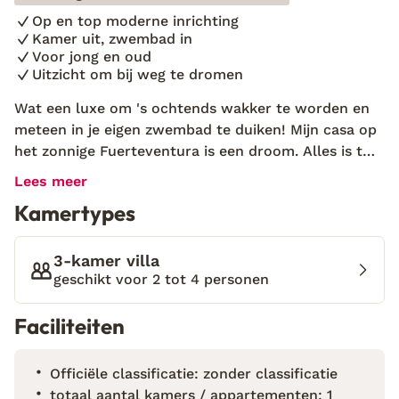
Op en top moderne inrichting
Kamer uit, zwembad in
Voor jong en oud
Uitzicht om bij weg te dromen
Wat een luxe om 's ochtends wakker te worden en
meteen in je eigen zwembad te duiken! Mijn casa op
het zonnige Fuerteventura is een droom. Alles is tot
in de puntjes verzorgd, waardoor ik volledig kan
Lees meer
ontspannen en genieten. Casa Box is een modern
Kamertypes
ingerichte villa waar aan alles is gedacht. Van een
compleet uitgeruste keuken tot een heerlijk
zwembad met zonnebedjes en parasols. Vergeet ook
3-kamer villa
zeker niet de twee comfortabele slaap- en
geschikt voor 2 tot 4 personen
badkamers. Hier ontbreekt het je aan niets! Deze
Faciliteiten
plek is voor kinderen ook ideaal, met een
voetbaltafel om mee te spelen en de mogelijkheid
om tot in de late uurtjes bommetjes te maken in het
Officiële classificatie: zonder classificatie
zwembad. Zin in een avondje uit? Het gezellige
totaal aantal kamers / appartementen: 1