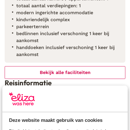
centrum van Lajares ligt op slechts 3 kilometer
totaal aantal verdiepingen: 1
afstand – perfect om de omgeving te verkennen en
modern ingerichte accommodatie
de lokale sfeer te proeven!
kindvriendelijk complex
parkeerterrein
bedlinnen inclusief verschoning 1 keer bij
aankomst
handdoeken inclusief verschoning 1 keer bij
aankomst
Bekijk alle faciliteiten
Reisinformatie
Verzorging
Huurauto
Deze website maakt gebruik van cookies
Wat gasten vinden