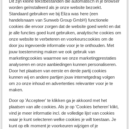
Dit zijn kleine tekstbestanden die automatisch in je browser
worden geïnstalleerd als je onze website bezoekt.
Dit zijn 100% echte beoordelingen van reizigers die
Standaard gebruiken we bij Eliza was here (een
jou voorgingen.
Meer over reviews
handelsnaam van Sunweb Group GmbH) functionele
Meest geboekt door alleenstaande ouder
cookies die ervoor zorgen dat de website goed werkt en dat
je alle functies goed kunt gebruiken, analytische cookies om
Fantastisch
28 mei 2026
10
onze website te verbeteren en voorkeurscookies om de
Heerlijke locatie, fijne woning & zwembad.
Heerlijke locatie, fijne woning & zwembad.
door jou ingevoerde informatie voor je te onthouden. Met
Anoniem
jouw toestemming maken we ook gebruik van
Alleenstaande ouder
marketingcookies waarmee we onze marketingprestaties
analyseren en onze aanbiedingen kunnen personaliseren.
Bekijk alle 1 ervaringen
Door het plaatsen van eerste en derde partij cookies
Locatie
kunnen wij en andere partijen jouw internetgedrag volgen
om zo onze inhoud en advertenties relevanter voor je te
maken.
Door op 'Accepteer' te klikken ga je akkoord met het
plaatsen van alle cookies. Als je op 'Cookies beheren’ klikt,
Bekijk op kaart
vind je meer informatie incl. de volledige lijst van cookies
waar je kunt selecteren welke cookies je wilt toestaan. Je
kunt op elk moment je voorkeuren wijzigen of je