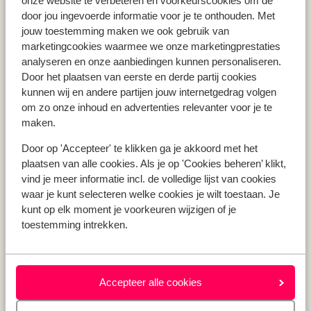
onze website te verbeteren en voorkeurscookies om de
Vakantie Zakynthos
door jou ingevoerde informatie voor je te onthouden. Met
jouw toestemming maken we ook gebruik van
Vakantie Andalusië
marketingcookies waarmee we onze marketingprestaties
Vakantie Algarve
analyseren en onze aanbiedingen kunnen personaliseren.
Door het plaatsen van eerste en derde partij cookies
kunnen wij en andere partijen jouw internetgedrag volgen
Type vakantie
om zo onze inhoud en advertenties relevanter voor je te
Last minute vakantie
maken.
Meivakantie
Door op 'Accepteer' te klikken ga je akkoord met het
Zomervakantie
plaatsen van alle cookies. Als je op 'Cookies beheren’ klikt,
Herfstvakantie
vind je meer informatie incl. de volledige lijst van cookies
waar je kunt selecteren welke cookies je wilt toestaan. Je
kunt op elk moment je voorkeuren wijzigen of je
toestemming intrekken.
Over mij
Over mij
Verantwoord op vakantie
Vacatures
Accepteer alle cookies
Pers & media