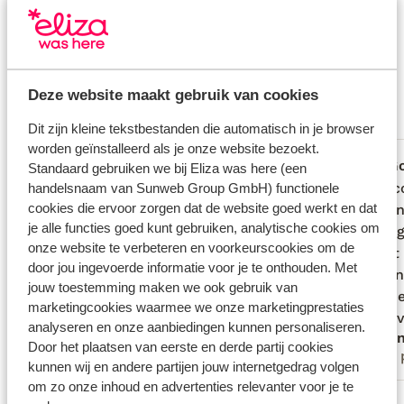
Dit zijn 100% echte beoordelingen van reizigers die
jou voorgingen.
Meer over reviews
Goed
7.5
Deze website maakt gebruik van cookies
17 ervaringen
Meest geboekt door met partner
Dit zijn kleine tekstbestanden die automatisch in je browser
worden geïnstalleerd als je onze website bezoekt.
Goed
25 jul. 2025
G
7.7
7.4
Standaard gebruiken we bij Eliza was here (een
Een eenvoudig ingericht en zeer schoon
Een eenvoudig ingericht en zeer schoon
De acc
De acc
handelsnaam van Sunweb Group GmbH) functionele
cookies die ervoor zorgen dat de website goed werkt en dat
appartement. Zowel het appartement als
appartement. Zowel het appartement als
hebben
hebben
je alle functies goed kunt gebruiken, analytische cookies om
het terras zijn royaal en het uitzicht is
het terras zijn royaal en het uitzicht is
de omg
de omg
onze website te verbeteren en voorkeurscookies om de
prachtig. Communicatie met de
prachtig. Communicatie met de
bracht 
bracht 
door jou ingevoerde informatie voor je te onthouden. Met
beheerder/eigenaar verloopt goed via
beheerder/eigenaar verloopt goed via
strate
strate
jouw toestemming maken we ook gebruik van
WhatsApp.
WhatsApp.
nummer
nummer
marketingcookies waarmee we onze marketingprestaties
keren 
keren v
analyseren en onze aanbiedingen kunnen personaliseren.
Anoniem
Ano
op stra
Door het plaatsen van eerste en derde partij cookies
Alleenstaande ouder
Met 
onze a
kunnen wij en andere partijen jouw internetgedrag volgen
om zo onze inhoud en advertenties relevanter voor je te
Bekijk alle 17 ervaringen