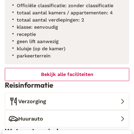
lekker onderuit met je favoriete boek of podcast. In
Officiële classificatie: zonder classificatie
de tuin vind je ligbedden in de zon en schaduw en
totaal aantal kamers / appartementen: 4
ook op je eigen terras kun je lekker van het weer en
totaal aantal verdiepingen: 2
uitzicht genieten. Doordat Villa Colón hoger gelegen
klasse: eenvoudig
is, heb je een prachtig uitzicht over de zee en de
receptie
omgeving. Klinkt dat als muziek in de oren? Pak dan
geen lift aanwezig
je koffers maar!
kluisje (op de kamer)
parkeerterrein
Bekijk alle faciliteiten
Reisinformatie
Verzorging
Huurauto
Wat gasten vinden