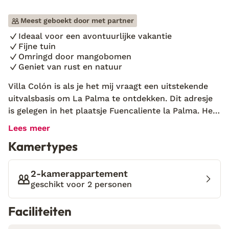
Meest geboekt door met partner
Ideaal voor een avontuurlijke vakantie
Fijne tuin
Omringd door mangobomen
Geniet van rust en natuur
Villa Colón is als je het mij vraagt een uitstekende
uitvalsbasis om La Palma te ontdekken. Dit adresje
is gelegen in het plaatsje Fuencaliente la Palma. Het
wordt omringd door natuur en bevindt zich vlak bij
Lees meer
de meest prachtige wandel- en fietsroutes. Oftewel,
Kamertypes
dé ingrediënten voor een avontuurlijke vakantie! In
de omgeving is er van alles te beleven: lekker uit
eten, cultuur snuiven in een typisch Canarisch
2-kamerappartement
dorpje en zonnen op de lavastranden. Toch is het
geschikt voor 2 personen
ook heerlijk om niets te doen en je terug te trekken
Faciliteiten
in dit fijne adresje. Duik in het zwembad dat omringd
wordt door mangobomen en wuivende palmen of ga