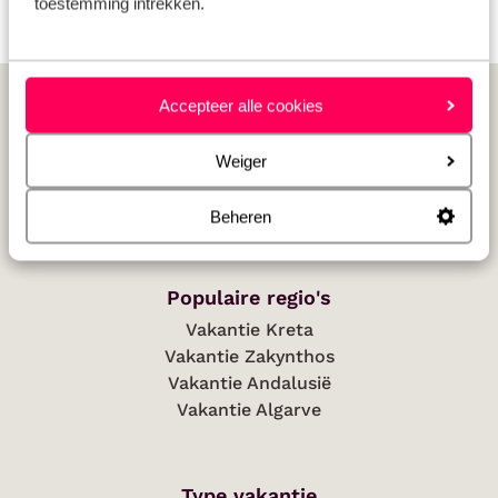
toestemming intrekken.
Populaire landen
Accepteer alle cookies
Vakantie Griekenland
Vakantie Spanje
Weiger
Vakantie Italië
Vakantie Portugal
Beheren
Populaire regio's
Vakantie Kreta
Vakantie Zakynthos
Vakantie Andalusië
Vakantie Algarve
Type vakantie