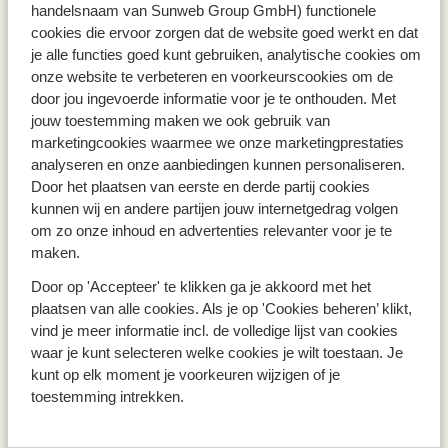
Toegankelijkheidsverklaring
handelsnaam van Sunweb Group GmbH) functionele
cookies die ervoor zorgen dat de website goed werkt en dat
je alle functies goed kunt gebruiken, analytische cookies om
Populaire landen
onze website te verbeteren en voorkeurscookies om de
Vakantie Griekenland
door jou ingevoerde informatie voor je te onthouden. Met
Vakantie Spanje
jouw toestemming maken we ook gebruik van
Vakantie Italië
marketingcookies waarmee we onze marketingprestaties
Vakantie Portugal
analyseren en onze aanbiedingen kunnen personaliseren.
Vakantie Cyprus
Door het plaatsen van eerste en derde partij cookies
kunnen wij en andere partijen jouw internetgedrag volgen
om zo onze inhoud en advertenties relevanter voor je te
Populaire regio's
maken.
Vakantie Kreta
Door op 'Accepteer' te klikken ga je akkoord met het
Vakantie Lefkas
plaatsen van alle cookies. Als je op 'Cookies beheren’ klikt,
Vakantie Madeira
vind je meer informatie incl. de volledige lijst van cookies
Vakantie Samos
waar je kunt selecteren welke cookies je wilt toestaan. Je
Vakantie Sicilie
kunt op elk moment je voorkeuren wijzigen of je
Vakantie Zakynthos
toestemming intrekken.
Vakantie Andalusië
Vakantie Algarve