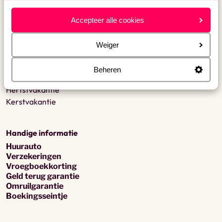
Accepteer alle cookies
Type vakantie
Last minute
Weiger
Voorjaarsvakantie
Meivakantie
Beheren
Zomervakantie
Herfstvakantie
Kerstvakantie
Handige informatie
Huurauto
Verzekeringen
Vroegboekkorting
Geld terug garantie
Omruilgarantie
Boekingsseintje