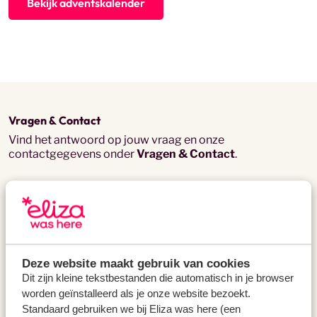
Bekijk adventskalender
Vragen & Contact
Vind het antwoord op jouw vraag en onze
contactgegevens onder
Vragen & Contact
.
Eliza was here
Over mij
Reviews
Pers & Media
Vacatures
Deze website maakt gebruik van cookies
Mijn beleid
Dit zijn kleine tekstbestanden die automatisch in je browser
Verantwoord op reis
worden geïnstalleerd als je onze website bezoekt.
Sign up your accommodation
Standaard gebruiken we bij Eliza was here (een