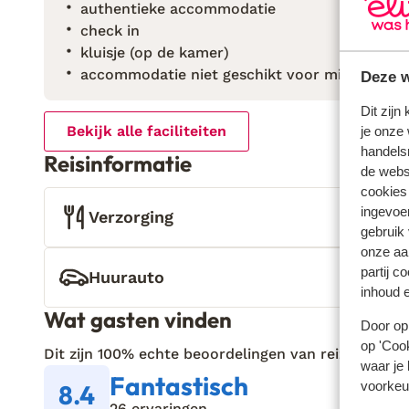
authentieke accommodatie
check in
kluisje (op de kamer)
accommodatie niet geschikt voor mindervali
Deze w
Dit zijn
Bekijk alle faciliteiten
je onze 
handels
Reisinformatie
de websi
cookies
ingevoe
Verzorging
gebruik
onze aa
partij c
Huurauto
inhoud e
Wat gasten vinden
Door op 
op 'Cook
Dit zijn 100% echte beoordelingen van reizigers die
waar je 
Fantastisch
voorkeu
8.4
26 ervaringen