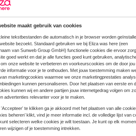
wi-fi in openbare ruimte (gratis), op de kamer
(gratis)
bedlinnen inclusief verschoning 2 keer per wee
den
ebsite maakt gebruik van cookies
 kleine tekstbestanden die automatisch in je browser worden geïnstalle
website bezoekt. Standaard gebruiken we bij Eliza was here (een
naam van Sunweb Group GmbH) functionele cookies die ervoor zorg
te goed werkt en dat je alle functies goed kunt gebruiken, analytisch
 om onze website te verbeteren en voorkeurscookies om de door jou
rde informatie voor je te onthouden. Met jouw toestemming maken w
 van marketingcookies waarmee we onze marketingprestaties analys
nbiedingen kunnen personaliseren. Door het plaatsen van eerste en 
ookies kunnen wij en andere partijen jouw internetgedrag volgen om z
n advertenties relevanter voor je te maken.
'Accepteer' te klikken ga je akkoord met het plaatsen van alle cookies
ies beheren’ klikt, vind je meer informatie incl. de volledige lijst van 
 jou voorgingen.
Meer over reviews
kunt selecteren welke cookies je wilt toestaan. Je kunt op elk moment
ren wijzigen of je toestemming intrekken.