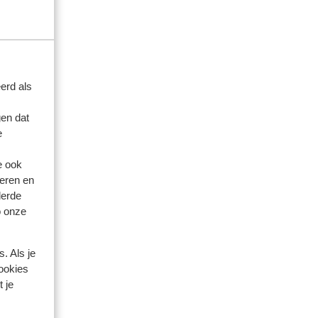
k
erd als
en dat
e
e ook
eren en
derde
o onze
. Als je
cookies
 je