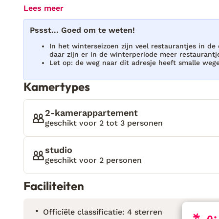
je een grand tour.” Terwijl we langs de terrassen e
Lees meer
zwembad schitteren in de zon. Het voelt hier als een
vergeten. Eveleos Country House ligt in Tochni, t
Pssst... Goed om te weten!
Cyprus. Het is de perfecte plek voor natuurliefhe
In het winterseizoen zijn veel restaurantjes in de
wandelingen en het strand vlakbij. De tien cottages
daar zijn er in de winterperiode meer restaurant
zwembad en zijn knus ingericht. De tuin, terrass
Let op: de weg naar dit adresje heeft smalle wege
ligbedden zorgen voor een rustige en ontspannen s
Kamertypes
2-kamerappartement
geschikt voor 2 tot 3 personen
studio
geschikt voor 2 personen
Faciliteiten
Officiële classificatie: 4 sterren