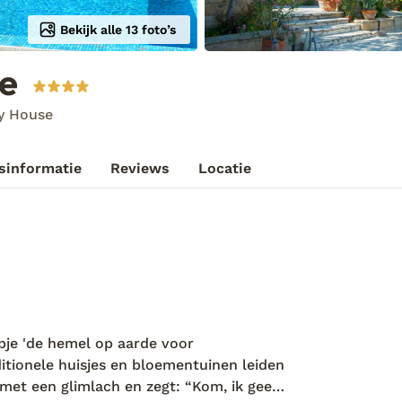
Bekijk alle 13 foto’s
e
y House
sinformatie
Reviews
Locatie
rpje 'de hemel op aarde voor
itionele huisjes en bloementuinen leiden
met een glimlach en zegt: “Kom, ik geef