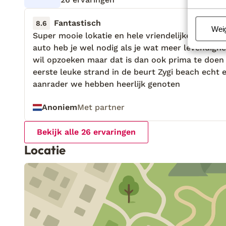
Fantastisch
14 jun.
8.6
Beh
Wei
Super mooie lokatie en hele vriendelijke mensen
Super mooie lokatie en hele vriendelijke mensen
auto heb je wel nodig als je wat meer levendighe
auto heb je wel nodig als je wat meer levendighe
wil opzoeken maar dat is dan ook prima te doen
wil opzoeken maar dat is dan ook prima te doen
eerste leuke strand in de beurt Zygi beach echt 
eerste leuke strand in de beurt Zygi beach echt 
aanrader we hebben heerlijk genoten
aanrader we hebben heerlijk genoten
Anoniem
Met partner
Bekijk alle 26 ervaringen
Locatie