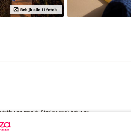
Bekijk alle 11 foto’s
ngetje van maakt. Sterker nog: het was
st ging logeren. Ik vond het adresje in
tese dorp Zebburg. Een Idyllische en erg