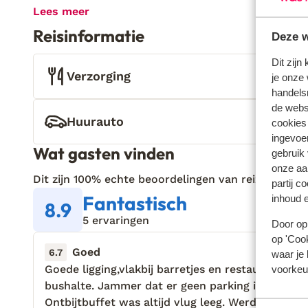
handige plek: de leukste restaurants en koffiebarr
Lees meer
de hoek. Niet alleen de locatie is fijn. Door de gas
Reisinformatie
Deze w
charmante inrichting van de B&B voel je je hier oo
een huisgemaakt ontbijt en vers kopje koffie lang
Dit zijn
baantjes en voel hoe de eerste zonnestralen je g
Verzorging
je onze 
beginnen, is toch hoe het elke vakantie hoort te zij
handels
zo weer opgeladen. Zin en klaar om eropuit te gaa
de websi
ontdekken, zoals de schilderachtige baai van Xlend
Huurauto
cookies
je je koffers al gepakt?
ingevoe
Wat gasten vinden
gebruik
onze aa
Dit zijn 100% echte beoordelingen van reizigers die
partij c
Fantastisch
inhoud e
8.9
5 ervaringen
Door op 
op 'Cook
Goed
12 okt.
6.7
waar je 
Goede ligging,vlakbij barretjes en restaurants. Vla
Goede ligging,vlakbij barretjes en restaurants. Vla
voorkeu
bushalte. Jammer dat er geen parking is.
bushalte. Jammer dat er geen parking is.
Ontbijtbuffet was altijd vlug leeg. Werd wel
Ontbijtbuffet was altijd vlug leeg. Werd wel