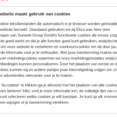
etjes bevinden zich namelijk allemaal om
tvrijheid van eigenaresse Lynn en de
ebsite maakt gebruik van cookies
k direct thuis. Geniet iedere morgen van
s de rand van het zwembad. Trek een paar
 kleine tekstbestanden die automatisch in je browser worden geïnstalle
ezicht verwarmen. Zo ontspannen de dag
website bezoekt. Standaard gebruiken we bij Eliza was here (een
n? Op deze magische plek is je batterijtje
naam van Sunweb Group GmbH) functionele cookies die ervoor zorg
n? Dan valt er op Gozo genoeg moois te
te goed werkt en dat je alle functies goed kunt gebruiken, analytisch
i en een scala aan cultuurschatten. Heb
 om onze website te verbeteren en voorkeurscookies om de door jou
rde informatie voor je te onthouden. Met jouw toestemming maken w
 van marketingcookies waarmee we onze marketingprestaties analys
nbiedingen kunnen personaliseren. Door het plaatsen van eerste en 
 jou voorgingen.
Meer over reviews
ookies kunnen wij en andere partijen jouw internetgedrag volgen om z
n advertenties relevanter voor je te maken.
Meest geboekt door met p
'Accepteer' te klikken ga je akkoord met het plaatsen van alle cookies
ies beheren’ klikt, vind je meer informatie incl. de volledige lijst van 
 2023
Fantastisch
26 sep.
9.1
kunt selecteren welke cookies je wilt toestaan. Je kunt op elk moment
kbij
kbij
Bijzonder gastvrij en bereid met alles te helpen
Bijzonder gastvrij en bereid met alles te helpen
ren wijzigen of je toestemming intrekken.