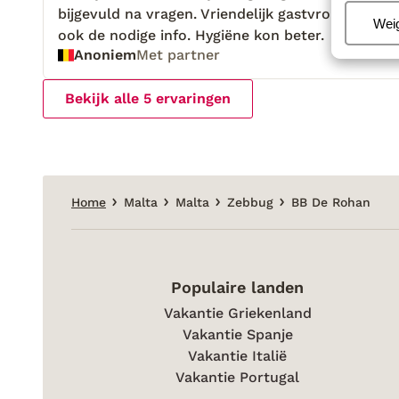
bijgevuld na vragen. Vriendelijk gastvrouw en gaf
bijgevuld na vragen. Vriendelijk gastvrouw en gaf
Beh
Wei
ook de nodige info. Hygiëne kon beter.
ook de nodige info. Hygiëne kon beter.
Anoniem
Met partner
Bekijk alle 5 ervaringen
Home
Malta
Malta
Zebbug
BB De Rohan
Populaire landen
Vakantie Griekenland
Vakantie Spanje
Vakantie Italië
Vakantie Portugal