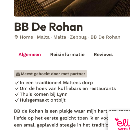
BB De Rohan
Home
Malta
Malta
Zebbug
BB De Rohan
Algemeen
Reisinformatie
Reviews
Meest geboekt door met partner
In een traditioneel Maltees dorp
Om de hoek van koffiebars en restaurants
Thuis komen bij Lynn
Huisgemaakt ontbijt
BB de Rohan is een plekje waar mijn hart een spro
liefde op het eerste gezicht toen ik er voor het eer
een smal, geplaveid steegje in het traditionele Mal