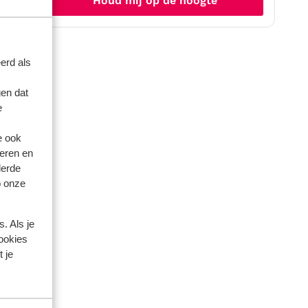
Houd mij op de hoogte
erd als
en dat
e
e ook
eren en
derde
o onze
artner
. Als je
cookies
 2023
 je