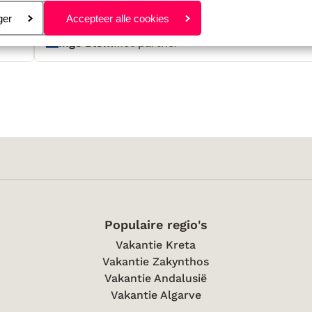
eren
ger
Accepteer alle cookies
Inge Blom
Met partner
Populaire regio's
Vakantie Kreta
Vakantie Zakynthos
Vakantie Andalusië
Vakantie Algarve