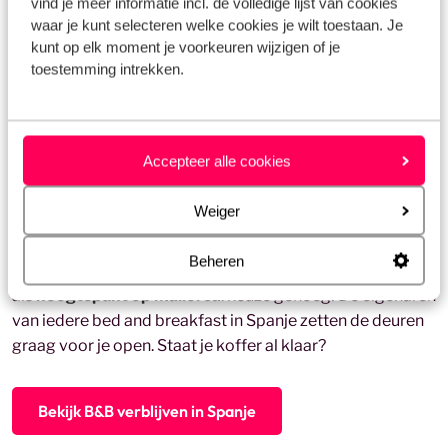
vind je meer informatie incl. de volledige lijst van cookies
Welkom in Spanje: verken de eilanden
waar je kunt selecteren welke cookies je wilt toestaan. Je
en het vasteland
kunt op elk moment je voorkeuren wijzigen of je
toestemming intrekken.
Spanje heeft een speciale plek in mijn hart. Niet alleen het
vasteland is prachtig met de bergachtige binnenlanden
en woeste kustlijnen met fijne zandstranden. Ook de
Spaanse eilanden
zijn uniek en veelzijdig. De bijna 4.000
Accepteer alle cookies
meter hoge vulkaan El Teide op Tenerife, de lavastranden
op
Lanzarote
en de zandduinen op Gran Canaria zijn
Weiger
allemaal heerlijke bestemmingen voor een kort weekje
weg of een zonnige zomervakantie. Wandelen op de
Beheren
ruige bergketen in het natuurpark Serra de Tramuntana
als
hoogtepunt op
Mallorca
: keuze genoeg! De eigenaren
van iedere bed and breakfast in Spanje zetten de deuren
graag voor je open. Staat je koffer al klaar?
Bekijk B&B verblijven in Spanje