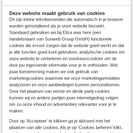
Ontdek Spanje vanuit je B&B
Deze website maakt gebruik van cookies
Reis je naar Spaanse regio's als
Alicante
en
Andalusië
?
Dit zijn kleine tekstbestanden die automatisch in je browser
Kies dan eens voor bed and breakfast. Iedere ochtend
worden geïnstalleerd als je onze website bezoekt.
Standaard gebruiken we bij Eliza was here (een
krijg je een ontbijt en soms wordt het zelfs naar je kamer
handelsnaam van Sunweb Group GmbH) functionele
gebracht. Dat is fijn wakker worden! En weet je wat ook
cookies die ervoor zorgen dat de website goed werkt en dat
zo leuk is? De eigenaar geeft je vaak leuke tips om het
je alle functies goed kunt gebruiken, analytische cookies om
gebied te verkennen, inclusief ‘geheime plekjes’ die alleen
onze website te verbeteren en voorkeurscookies om de
locals kennen. Zo geniet je optimaal van de ongerepte
door jou ingevoerde informatie voor je te onthouden. Met
natuur en leer je de lokale bevolking op een andere
jouw toestemming maken we ook gebruik van
manier kennen. Een B&B is zeker geschikt als je alleen of
marketingcookies waarmee we onze marketingprestaties
met je lief op pad gaat en op sommige plekken ook voor
analyseren en onze aanbiedingen kunnen personaliseren.
Door het plaatsen van eerste en derde partij cookies
groepen en families. Boek je een vliegvakantie en een
kunnen wij en andere partijen jouw internetgedrag volgen
verblijf in een bed and breakfast, dan krijg je er een
om zo onze inhoud en advertenties relevanter voor je te
huurauto bij. Wil je meer inspiratie voor een bed &
maken.
breakfast in Spanje? Bekijk dan mijn
nieuwste
Door op 'Accepteer' te klikken ga je akkoord met het
ontdekkingen
.
plaatsen van alle cookies. Als je op 'Cookies beheren’ klikt,