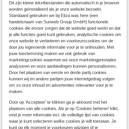
Dit zijn kleine tekstbestanden die automatisch in je browser
worden geïnstalleerd als je onze website bezoekt.
Standaard gebruiken we bij Eliza was here (een
handelsnaam van Sunweb Group GmbH) functionele
cookies die ervoor zorgen dat de website goed werkt en dat
je alle functies goed kunt gebruiken, analytische cookies om
onze website te verbeteren en voorkeurscookies om de
door jou ingevoerde informatie voor je te onthouden. Met
jouw toestemming maken we ook gebruik van
marketingcookies waarmee we onze marketingprestaties
analyseren en onze aanbiedingen kunnen personaliseren.
Door het plaatsen van eerste en derde partij cookies
Op zoek naar meer inspiratie?
kunnen wij en andere partijen jouw internetgedrag volgen
Tip van Eliza
om zo onze inhoud en advertenties relevanter voor je te
Mijn tips en avonturen over Griekenland kun je op
mijn blog
lezen.
maken.
Door op 'Accepteer' te klikken ga je akkoord met het
Ontdek de andere regio's
plaatsen van alle cookies. Als je op 'Cookies beheren’ klikt,
vind je meer informatie incl. de volledige lijst van cookies
waar je kunt selecteren welke cookies je wilt toestaan. Je
kunt op elk moment je voorkeuren wijzigen of je