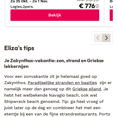
vanaf prijs p.p.
Zo 25 Okt. - Zo 1 Nov.
Do 1
€ 776
Logies
2
pers.
Log
Bekijk
Eliza's tips
Je Zakynthos-vakantie: zon, strand en Griekse
lekkernijen
Voor een zonvakantie zit je helemaal goed op
Zakynthos.
Paradijselijke stranden en baaitjes
zijn er
namelijk meer dan genoeg op dit
Griekse eiland
. Je
hebt het welbekende Navagio beach, ook wel
Shipwreck beach genoemd. Tip: ga heel vroeg of
juist later op de dag en combineer het met een
etentje bij een van de fijne strandrestaurants. Porto