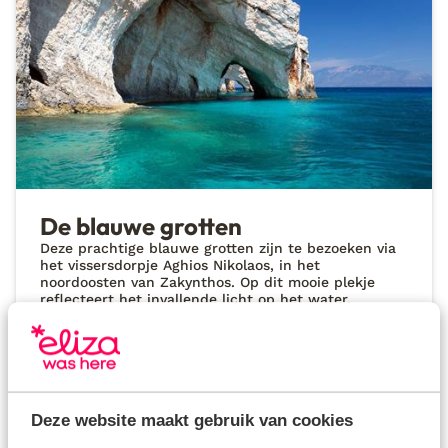
De blauwe grotten
Deze prachtige blauwe grotten zijn te bezoeken via
het vissersdorpje Aghios Nikolaos, in het
noordoosten van Zakynthos. Op dit mooie plekje
reflecteert het invallende licht op het water,
waardoor het water een bijzondere blauwe kleur
krijgt. Dit zie je zelfs terug op je huid wanneer je
een duikje in het water neemt, die verandert
namelijk even naar blauw! Dit optische bedrog
verdwijnt weer wanneer je uit het water komt.
Deze website maakt gebruik van cookies
Tip van Eliza