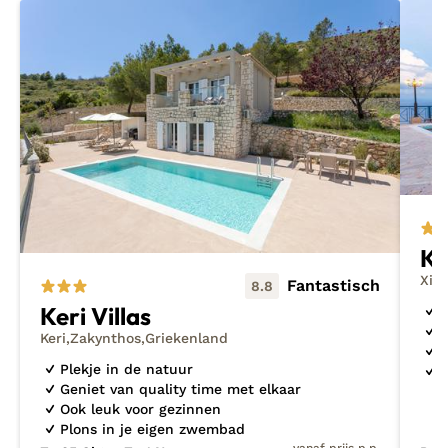
baaitjes of doe lekker helemaal niets terwijl je de
verkoelende eilandbries over je heen laat komen
vanaf je strandbedje. Zakynthos is een fijn adresje
voor een vakantie met het gezin of vrienden. Ontdek
de mooiste
Griekse villa's
of comfortable
appartementen
. Nog op zoek naar inspiratie voor het
volgende avontuur? Bekijk dan eens mijn
nieuwste
ontdekkingen
of
last minute
vakanties.
Ko
Xiro
Fantastisch
8.8
Keri Villas
S
Z
Keri
Zakynthos
Griekenland
V
Plekje in de natuur
H
Geniet van quality time met elkaar
Ook leuk voor gezinnen
Plons in je eigen zwembad