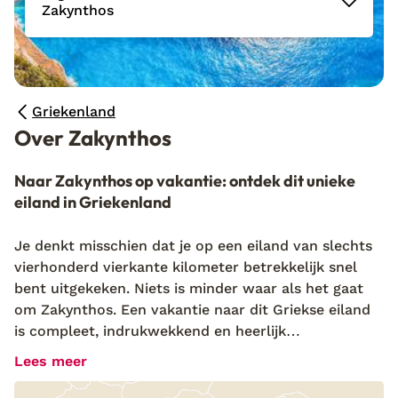
Zakynthos
Griekenland
Over Zakynthos
Naar Zakynthos op vakantie: ontdek dit unieke
eiland in Griekenland
Je denkt misschien dat je op een eiland van slechts
vierhonderd vierkante kilometer betrekkelijk snel
bent uitgekeken. Niets is minder waar als het gaat
om Zakynthos. Een vakantie naar dit Griekse eiland
is compleet, indrukwekkend en heerlijk
ontspannend. Mijn favoriete plekjes zijn de
Lees meer
imposante kalkrotsen in het noorden en westen, die
loodrecht uit de zee oprijzen. In Zakynthos-stad