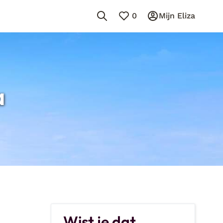
0
Mijn Eliza
a
Wist je dat...