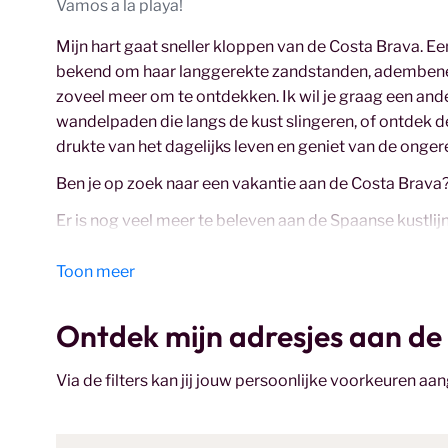
Vamos a la playa!
Mijn hart gaat sneller kloppen van de Costa Brava. Ee
bekend om haar langgerekte zandstanden, adembenem
zoveel meer om te ontdekken. Ik wil je graag een ander
wandelpaden die langs de kust slingeren, of ontdek d
drukte van het dagelijks leven en geniet van de onge
Ben je op zoek naar een vakantie aan de Costa Brava
Er is nog veel meer te beleven aan de Spaanse kustlijn
op
vakantie aan de Costa de la Luz
, een paradijs vo
kustdorpjes. Of je nu kiest voor een
vakantie aan de C
Toon meer
Costa's
beloven een onvergetelijke ervaring vol zon, z
Ontdek mijn adresjes aan de
Ondek de andere Spaanse Costa's:
Vakantie Costa Brava
Via de filters kan jij jouw persoonlijke voorkeuren aa
Vakantie Costa de la Luz
Vakantie Costa del Sol