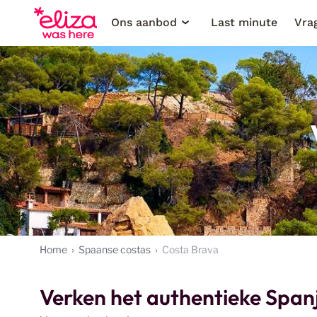
Ons aanbod
Last minute
Vra
Home
Spaanse costas
Costa Brava
Verken het authentieke Span