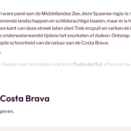
n ware parel aan de Middellandse Zee, deze Spaanse regio is n
ende landschappen en schilderachtige baaien, maar er is h
e kant van deze streek laten zien! Trek eropuit en verken de 
e onderwaterwereld tijdens het snorkelen of duiken. Ontsnap
repte schoonheid van de natuur aan de Costa Brava.
?
. Verder naar het zuiden vind je de
Costa del Sol
, of ga aan d
or natuurliefhebbers met zijn ongerepte stranden en schildera
osta del Sol
,
Costa de la Luz
, of
Costa Brava
, deze
Spaanse
ee en cultuur.
 Costa Brava
ngeven.