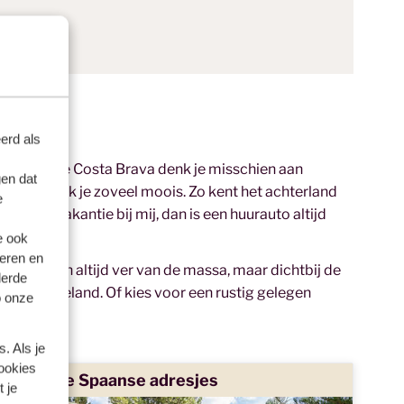
erd als
anden. Bij de Costa Brava denk je misschien aan
en dat
gaat, ontdek je zoveel moois. Zo kent het achterland
e
n vliegvakantie bij mij, dan is een huurauto altijd
e ook
eren en
vinden zich altijd ver van de massa, maar dichtbij de
derde
aanse platteland. Of kies voor een rustig gelegen
o onze
. Als je
cookies
Unieke Spaanse adresjes
 je