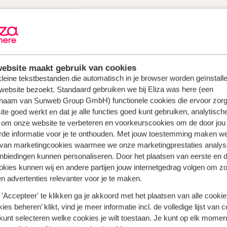
kantie aan de Costa Brava
ebsite maakt gebruik van cookies
 kleine tekstbestanden die automatisch in je browser worden geïnstalle
website bezoekt. Standaard gebruiken we bij Eliza was here (een
 de Costa del Sol en de Costa Blanca, vind je hier gouden str
naam van Sunweb Group GmbH) functionele cookies die ervoor zorg
maar als je in deze steek linksaf gaat waar iedereen rechtsaf 
te goed werkt en dat je alle functies goed kunt gebruiken, analytisch
st je dat je er prachtige kastelen kunt bezichtigen? Boek je ee
 om onze website te verbeteren en voorkeurscookies om de door jou
osta Brava alle uithoeken van de streek te verkennen.
rde informatie voor je te onthouden. Met jouw toestemming maken w
 van marketingcookies waarmee we onze marketingprestaties analys
hillende authentieke adresjes die ik graag met je deel. Deze be
nbiedingen kunnen personaliseren. Door het plaatsen van eerste en 
ia, een authentieke boerderij waar je kunt genieten van het Sp
ookies kunnen wij en andere partijen jouw internetgedrag volgen om z
nse eigenaren leggen je maar al te graag in de watten!
n advertenties relevanter voor je te maken.
'Accepteer' te klikken ga je akkoord met het plaatsen van alle cookies
ies beheren’ klikt, vind je meer informatie incl. de volledige lijst van 
Meer vakanties in Spanje
kunt selecteren welke cookies je wilt toestaan. Je kunt op elk moment