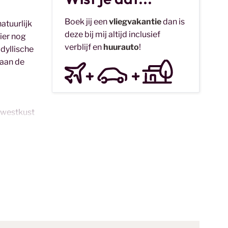
Boek jij een
vliegvakantie
dan is
atuurlijk
deze bij mij altijd inclusief
ier nog
verblijf en
huurauto
!
idyllische
 aan de
e westkust
chtige