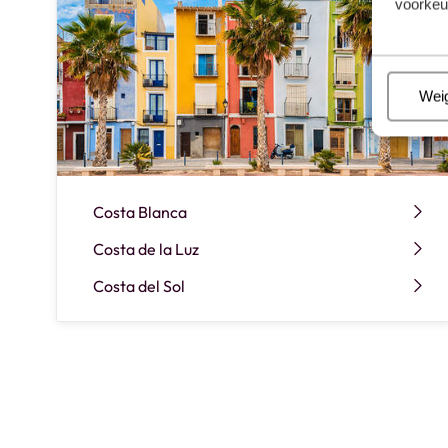
voorkeu
Beh
Wei
Costa Blanca
Costa de la Luz
Costa del Sol