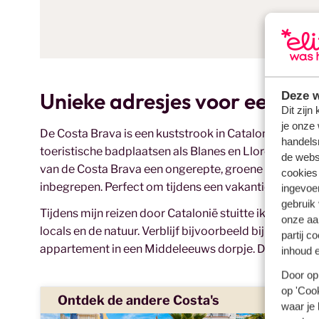
Unieke adresjes voor een va
Deze w
Dit zijn
je onze 
De Costa Brava is een kuststrook in Catalonië. Net als
handels
toeristische badplaatsen als Blanes en Lloret de Mar, 
de websi
van de Costa Brava een ongerepte, groene natuur. En wi
cookies
inbegrepen. Perfect om tijdens een vakantie aan de C
ingevoe
gebruik
Tijdens mijn reizen door Catalonië stuitte ik op versc
onze aa
locals en de natuur. Verblijf bijvoorbeeld bij een mas
partij c
appartement in een Middeleeuws dorpje. De lieve Spaa
inhoud e
Door op 
op 'Cook
Ontdek de andere Costa's
waar je 