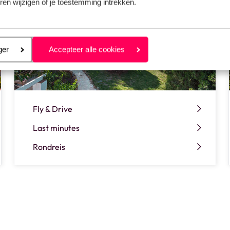
ren wijzigen of je toestemming intrekken.
eren
ger
Accepteer alle cookies
Fly & Drive
Last minutes
Rondreis