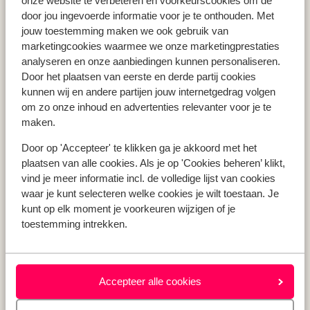
onze website te verbeteren en voorkeurscookies om de
Vakantie Zakynthos
door jou ingevoerde informatie voor je te onthouden. Met
jouw toestemming maken we ook gebruik van
Vakantie Andalusië
marketingcookies waarmee we onze marketingprestaties
Vakantie Algarve
analyseren en onze aanbiedingen kunnen personaliseren.
Door het plaatsen van eerste en derde partij cookies
kunnen wij en andere partijen jouw internetgedrag volgen
Type vakantie
om zo onze inhoud en advertenties relevanter voor je te
Last minute vakantie
maken.
Meivakantie
Door op 'Accepteer' te klikken ga je akkoord met het
Zomervakantie
plaatsen van alle cookies. Als je op 'Cookies beheren’ klikt,
Herfstvakantie
vind je meer informatie incl. de volledige lijst van cookies
waar je kunt selecteren welke cookies je wilt toestaan. Je
kunt op elk moment je voorkeuren wijzigen of je
toestemming intrekken.
Over mij
Over mij
Verantwoord op vakantie
Vacatures
Accepteer alle cookies
Pers & media