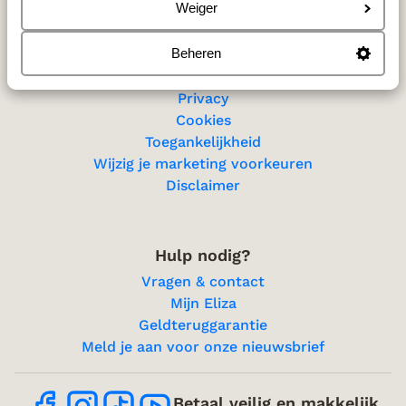
Sitemap
Weiger
Beheren
Privacy & cookies
Privacy
Cookies
Toegankelijkheid
Wijzig je marketing voorkeuren
Disclaimer
Hulp nodig?
Vragen & contact
Mijn Eliza
Geldteruggarantie
Meld je aan voor onze nieuwsbrief
Betaal veilig en makkelijk