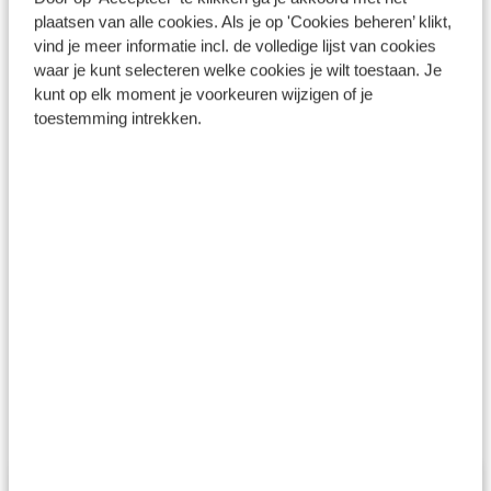
plaatsen van alle cookies. Als je op 'Cookies beheren’ klikt,
van Genua de nachttrein richting München. Net als op de
vind je meer informatie incl. de volledige lijst van cookies
heenreis, verblijf je ook tijdens de terugreis in een
waar je kunt selecteren welke cookies je wilt toestaan. Je
comfortabele slaapcoupé. De volgende ochtend stap je
kunt op elk moment je voorkeuren wijzigen of je
in München over op de snelle ICE-trein richting
toestemming intrekken.
Nederland. Tussen 17.00 en 19.00 uur sta je weer op
Nederlandse grond.
Genua 19.50 uur – München 09.22 uur
Van München - Düsseldorf
Düsseldorf - Amsterdam/Utrecht of Arnhem
Tijden zijn onder voorbehoud en kunnen nog wijzigen. Het
kan ook voorkomen dat je een extra overstap moet
maken, door bijvoorbeeld werkzaamheden aan het spoor.
Over de verblijven: