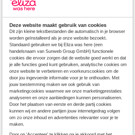
Terugreis Genova - Nederland
Overnachting + dag 11:
Deze website maakt gebruik van cookies
Terugreis Genova - Nederland
Dit zijn kleine tekstbestanden die automatisch in je browser
worden geïnstalleerd als je onze website bezoekt.
Vertrek pas tussen 20.00 en 21.00 uur!
Standaard gebruiken we bij Eliza was here (een
handelsnaam van Sunweb Group GmbH) functionele
Dit is helaas al de laatste dag van deze unieke reis.
cookies die ervoor zorgen dat de website goed werkt en dat
Gelukkig kun je op dag 10 nog genieten van de mooie
je alle functies goed kunt gebruiken, analytische cookies om
landschappen, terwijl je op je gemak terugrijdt naar het
onze website te verbeteren en voorkeurscookies om de
door jou ingevoerde informatie voor je te onthouden. Met
treinstation van Genova. Je hoeft
pas om 19.50 uur op de
jouw toestemming maken we ook gebruik van
trein te stappen
. Ideaal! Zo kun je overdag nog van alles
marketingcookies waarmee we onze marketingprestaties
ondernemen.
Omdat de trein laat vertrekt, hoef je de auto
analyseren en onze aanbiedingen kunnen personaliseren.
pas later op de dag inleveren. Let op: vanaf je laatste
Door het plaatsen van eerste en derde partij cookies
adres naar Genua is het ruim 350 kilometer rijden, vertrek
kunnen wij en andere partijen jouw internetgedrag volgen
dus op tijd. De batterij van de auto dient bij aankomst
om zo onze inhoud en advertenties relevanter voor je te
60% vol te zijn.
maken.
Door op 'Accepteer' te klikken ga je akkoord met het
Aan het einde van de dag neem je vanaf het treinstation