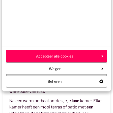
Accepteer alle cookies
Agriturismo Terre di Ginepro
Weiger
Deze prachtige argriturismo ligt op 30 minuten
van
Cinque Terre
, midden op een berg en met
een
Beheren
adembenemend uitzicht op de vallei
. Het is een
ware oase van rust.
Na een warm onthaal ontdek je je
luxe
kamer. Elke
kamer heeft een mooi terras of patio met
een