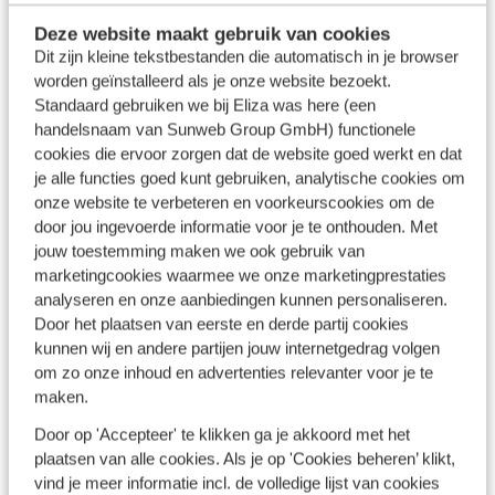
Deze website maakt gebruik van cookies
Sardinië: luxe hotels op de
Dit zijn kleine tekstbestanden die automatisch in je browser
worden geïnstalleerd als je onze website bezoekt.
mooiste locaties
Standaard gebruiken we bij Eliza was here (een
handelsnaam van Sunweb Group GmbH) functionele
Dit
Italiaanse eiland
staat bekend om zijn ongerepte
cookies die ervoor zorgen dat de website goed werkt en dat
natuur, witte zandstranden en culinaire tradities. Of je nu
je alle functies goed kunt gebruiken, analytische cookies om
kiest voor een luxe hotel met infinity pool of een landelijk
onze website te verbeteren en voorkeurscookies om de
door jou ingevoerde informatie voor je te onthouden. Met
verblijf tussen de olijfgaarden, je vindt in
Italië
altijd
de
jouw toestemming maken we ook gebruik van
perfecte balans tussen ontspanning en ontdekking. Een
marketingcookies waarmee we onze marketingprestaties
aanrader het noordelijke Costa Smeralda, waar luxe en
analyseren en onze aanbiedingen kunnen personaliseren.
natuurlijke schoonheid samenkomen. Met je huurauto rijd
Door het plaatsen van eerste en derde partij cookies
je eenvoudig naar verborgen baaien, charmante dorpjes
kunnen wij en andere partijen jouw internetgedrag volgen
en lokale trattoria’s waar je de authentieke keuken proeft.
om zo onze inhoud en advertenties relevanter voor je te
Het eiland is lekker compact, dus ook nog eens ideaal
maken.
voor
kinderen
.
Door op 'Accepteer' te klikken ga je akkoord met het
plaatsen van alle cookies. Als je op 'Cookies beheren’ klikt,
Wat te doen tijdens je verblijf in een
vind je meer informatie incl. de volledige lijst van cookies