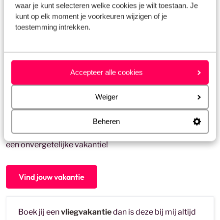
hotel op Sardinië?
waar je kunt selecteren welke cookies je wilt toestaan. Je
kunt op elk moment je voorkeuren wijzigen of je
Een verblijf in een hotel op Sardinië is de perfecte
toestemming intrekken.
uitvalsbasis voor het ontdekken van het eiland. Breng een
bezoek aan de roze stranden van Spiaggia Rosa, maak
een boottocht langs de Maddalena-archipel of proef de
lokale specialiteiten zoals bottarga en seadas.
Mijn
Accepteer alle cookies
favoriete restaurants op Sardinië
heb ik al voor je
verzameld. Wil je actief op pad? Ga hiken in het ruige
Weiger
binnenland van de Supramonte of ontdek de mysterieuze
Nuraghe-ruïnes. Sluit je dag af met een glas Vermentino-
Beheren
wijn op een zonovergoten terras. Sardinië heeft alles voor
een onvergetelijke vakantie!
Vind jouw vakantie
Boek jij een
vliegvakantie
dan is deze bij mij altijd