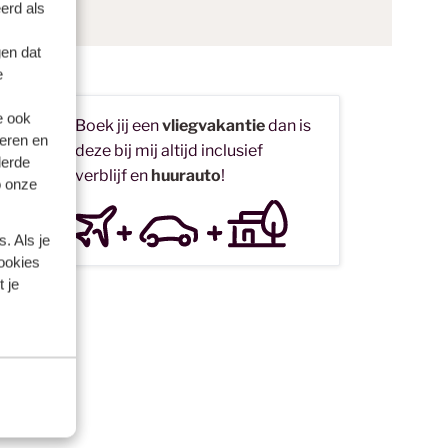
erd als
en dat
e
e ook
Boek jij een
vliegvakantie
dan is
t
eren en
deze bij mij altijd inclusief
en
derde
verblijf en
huurauto
!
o onze
dag
ur.
. Als je
cookies
 je
bers
den
en?