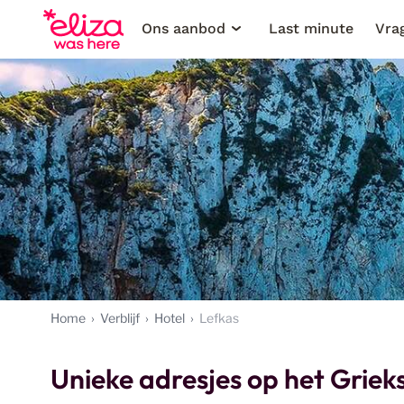
Ons aanbod
Last minute
Vra
Home
Verblijf
Hotel
Lefkas
Unieke adresjes op het Griek