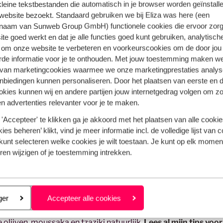
 kleine tekstbestanden die automatisch in je browser worden geïnstalle
website bezoekt. Standaard gebruiken we bij Eliza was here (een
naam van Sunweb Group GmbH) functionele cookies die ervoor zorg
te goed werkt en dat je alle functies goed kunt gebruiken, analytisch
que hotel
 om onze website te verbeteren en voorkeurscookies om de door jou
rde informatie voor je te onthouden. Met jouw toestemming maken w
 Lefkas zijn er genoeg. Wil je op een
romantische vakantie
me
 van marketingcookies waarmee we onze marketingprestaties analys
 romantiek van een intiem verblijf in een boutique hotel. In e
nbiedingen kunnen personaliseren. Door het plaatsen van eerste en 
ookies kunnen wij en andere partijen jouw internetgedrag volgen om z
persoonlijke service en de Griekse gastvrijheid. Of ben je op
n advertenties relevanter voor je te maken.
n van de charmante adresjes maken de Mediterranée iedere 
en in groene projecten en zich in te zetten voor de lokale natu
'Accepteer' te klikken ga je akkoord met het plaatsen van alle cookies
ies beheren’ klikt, vind je meer informatie incl. de volledige lijst van 
kunt selecteren welke cookies je wilt toestaan. Je kunt op elk moment
tuur
ren wijzigen of je toestemming intrekken.
rs vanwege de goede surfstranden met fijne golfen. Ook liefheb
areltje in de Middellandse Zee.
Culturele bezienswaardighe
 je op dit eiland ook enorm kan genieten van de Griekse keuk
eren
ger
Accepteer alle cookies
 prachtig uitzicht over de zee en gerechten voor echte
 olijven, moussaka en tzaziki natuurlijk.
Lees al mijn tips voor