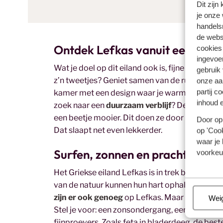
Dit zijn
je onze 
handels
de websi
Ontdek Lefkas vanuit een bouti
cookies
ingevoe
Wat je doel op dit eiland ook is, fijne hotels in
gebruik
z’n tweetjes? Geniet samen van de rust en en de
onze aa
partij c
kamer met een design waar je warm van wordt, 
inhoud e
zoek naar een
duurzaam verblijf
? De eigenare
een beetje mooier. Dit doen ze door te invester
Door op 
Dat slaapt net even lekkerder.
op 'Cook
waar je 
Surfen, zonnen en prachtige na
voorkeu
Het Griekse eiland Lefkas is in trek bij surfe
van de natuur kunnen hun hart ophalen op dit p
zijn er ook genoeg
op Lefkas. Maar wist je dat
Beh
Wei
Stel je voor: een zonsondergang, een tafel met
fijnproevers. Zoals feta in bladerdeeg, de beste