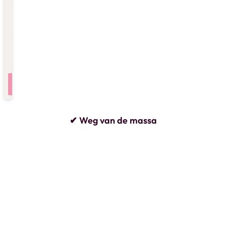
Reizigers
2 personen , 1 kamer
Luchthaven
Luchthaven toevoegen
✔ Weg van de massa