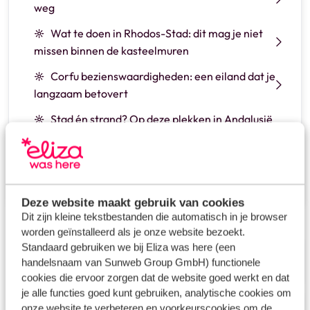
weg
Wat te doen in Rhodos-Stad: dit mag je niet
missen binnen de kasteelmuren
Corfu bezienswaardigheden: een eiland dat je
langzaam betovert
Stad én strand? Op deze plekken in Andalusië
moet je zijn
Kos bezienswaardigheden: verborgen plekjes
en bijzondere ontdekkingen
Deze website maakt gebruik van cookies
Dit zijn kleine tekstbestanden die automatisch in je browser
worden geïnstalleerd als je onze website bezoekt.
Standaard gebruiken we bij Eliza was here (een
Nieuwste ontdekkingen
handelsnaam van Sunweb Group GmbH) functionele
Ontdek
cookies die ervoor zorgen dat de website goed werkt en dat
je alle functies goed kunt gebruiken, analytische cookies om
Kleinschalige familievakanties
onze website te verbeteren en voorkeurscookies om de