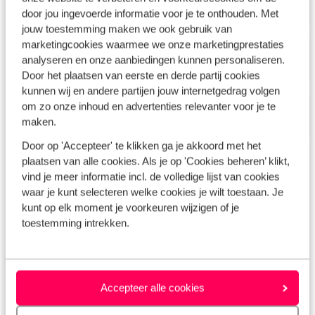
door jou ingevoerde informatie voor je te onthouden. Met
Ontdek
jouw toestemming maken we ook gebruik van
marketingcookies waarmee we onze marketingprestaties
Villa's met privézwembad
analyseren en onze aanbiedingen kunnen personaliseren.
Ontdek
Door het plaatsen van eerste en derde partij cookies
kunnen wij en andere partijen jouw internetgedrag volgen
om zo onze inhoud en advertenties relevanter voor je te
Zonvakantie in de winter
maken.
Ontdek
Door op 'Accepteer' te klikken ga je akkoord met het
plaatsen van alle cookies. Als je op 'Cookies beheren’ klikt,
Top 6 favoriete ontdekkingen
vind je meer informatie incl. de volledige lijst van cookies
waar je kunt selecteren welke cookies je wilt toestaan. Je
kunt op elk moment je voorkeuren wijzigen of je
toestemming intrekken.
Pareltjes
Accepteer alle cookies