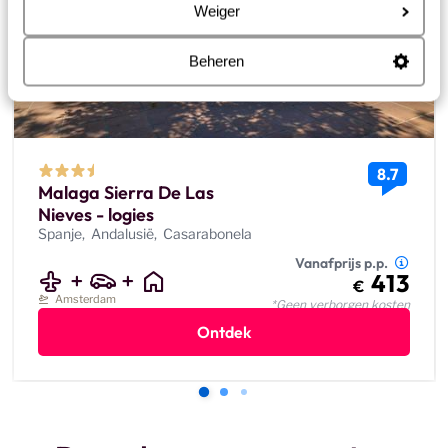
Weiger
Beheren
8.7
Malaga Sierra De Las
Nieves - logies
Spanje
Andalusië
Casarabonela
Vanafprijs p.p.
413
€
Amsterdam
*Geen verborgen kosten
Ontdek