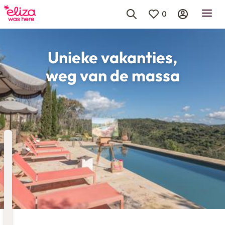
0
Unieke vakanties,
weg van de massa
Bestemming
Kies bestemming
Vertrek
Vertrekdatum
Hoelang
Duur toevoegen