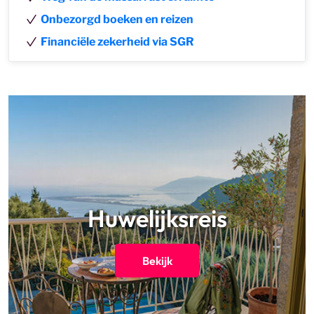
Onbezorgd boeken en reizen
Financiële zekerheid via SGR
Huwelijksreis
Bekijk